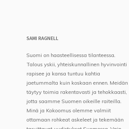
SAMI RAGNELL
Suomi on haasteellisessa tilanteessa.
Talous yskii, yhteiskunnallinen hyvinvointi
rapisee ja kansa tuntuu kahtia
jaetummalta kuin koskaan ennen. Meidän
täytyy toimia rakentavasti ja tehokkaasti,
jotta saamme Suomen oikeille raiteilla.
Minä ja Kokoomus olemme valmiit
ottamaan rohkeat askeleet ja tekemään
tarvittavat uudistukset Suomessa. Vain