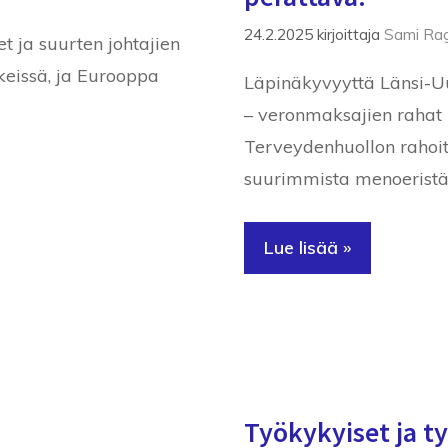
24.2.2025
kirjoittaja
Sami Rag
 ja suurten johtajien
ekeissä, ja Eurooppa
Läpinäkyvyyttä Länsi-U
– veronmaksajien rahat 
Terveydenhuollon rahoitu
suurimmista menoeristä, 
Lue lisää »
Työkykyiset ja ty