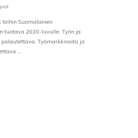
nell
t töihin Suomalainen
n tuotava 2020-luvulle. Työn ja
n palautettava. Työmarkkinoita ja
ettava …