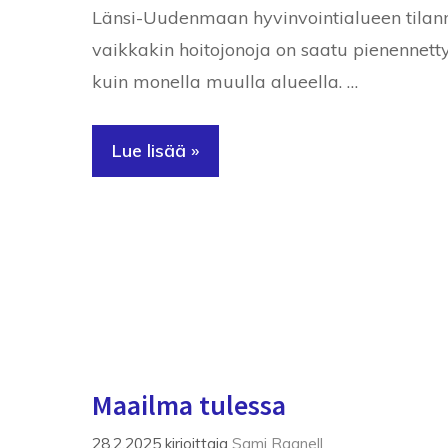
Länsi-Uudenmaan hyvinvointialueen tilanne
vaikkakin hoitojonoja on saatu pienennett
kuin monella muulla alueella. …
Lue lisää »
Maailma tulessa
28.2.2025
kirjoittaja
Sami Ragnell