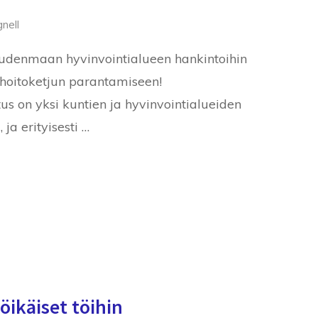
nell
udenmaan hyvinvointialueen hankintoihin
hoitoketjun parantamiseen!
s on yksi kuntien ja hyvinvointialueiden
ja erityisesti …
öikäiset töihin