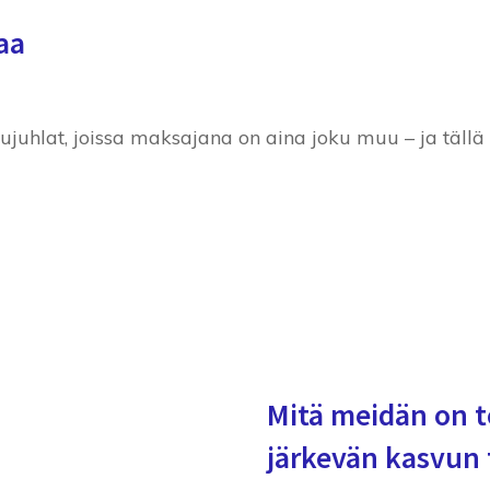
aa
hlat, joissa maksajana on aina joku muu – ja tällä k
Mitä meidän on 
järkevän kasvun 