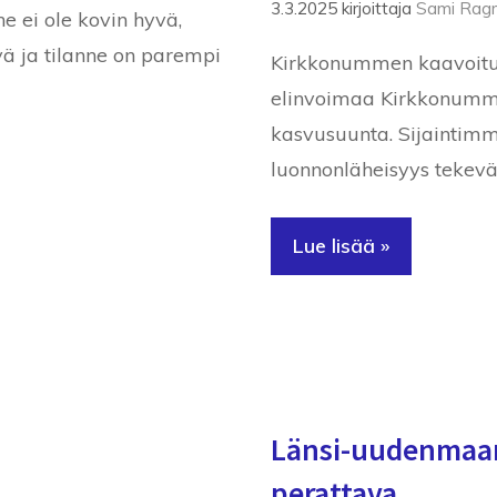
3.3.2025
kirjoittaja
Sami Ragn
 ei ole kovin hyvä,
yä ja tilanne on parempi
Kirkkonummen kaavoituk
elinvoimaa Kirkkonumm
kasvusuunta. Sijaintimm
luonnonläheisyys tekevä
Lue lisää »
Länsi-uudenmaan
perattava.