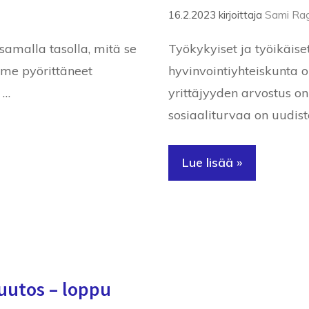
16.2.2023
kirjoittaja
Sami Rag
amalla tasolla, mitä se
Työkykyiset ja työikäise
mme pyörittäneet
hyvinvointiyhteiskunta o
 …
yrittäjyyden arvostus o
sosiaaliturvaa on uudist
Lue lisää »
uutos – loppu