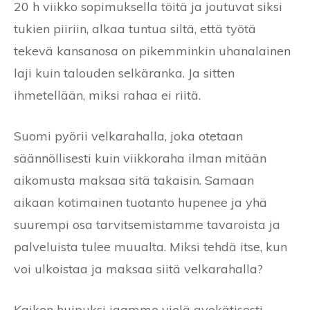
20 h viikko sopimuksella töitä ja joutuvat siksi
tukien piiriin, alkaa tuntua siltä, että työtä
tekevä kansanosa on pikemminkin uhanalainen
laji kuin talouden selkäranka. Ja sitten
ihmetellään, miksi rahaa ei riitä.
Suomi pyörii velkarahalla, joka otetaan
säännöllisesti kuin viikkoraha ilman mitään
aikomusta maksaa sitä takaisin. Samaan
aikaan kotimainen tuotanto hupenee ja yhä
suurempi osa tarvitsemistamme tavaroista ja
palveluista tulee muualta. Miksi tehdä itse, kun
voi ulkoistaa ja maksaa siitä velkarahalla?
Kaiken huipuksi jaamme vielä avokätisesti