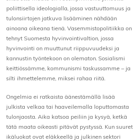
poliittisella ideologialla, jossa vastuuttomuus ja
tulonsiirtojen jatkuva lisääminen nähdään
ainoana oikeana tienä. Vasemmistopolitiikka on
tehnyt Suomesta hyvinvointivaltion, jossa
hyvinvointi on muuttunut riippuvuudeksi ja
kannustin työntekoon on olematon. Sosialismi
keittiössämme, kommunismi taskussamme – ja
silti ihmettelemme, miksei rahaa riitä.
Ongelmia ei ratkaista äänestämällä lisää
julkista velkaa tai haaveilemalla loputtomasta
tulonjaosta. Aika katsoa peiliin ja kysyä, ketkä
tätä maata oikeasti pitävät pystyssä. Kun suuret
ikäluokat ovat eläkkeellä ja julkinen sektori