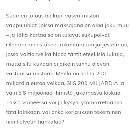
Suomen talous on kuin vasemmiston
vappujuhlat, joissa maksajana on aina joku muu
– ja tällä kertaa se on tulevat sukupolvet.
Olemme onnistuneet rakentamaan järjestelmän,
jossa valtionvelka hipoo tähtitieteellisiä lukuja,
mutta silti kukaan ei oikein tunnu olevan
vastuussa mistään. Meillä on kohta 200
miljardia euroa velkaa, SIIS 200 MILJARDIA ja
vain 5,6 miljoonaa ihmistä jakamassa laskua.
Tässä vaiheessa voi jo kysyä: ymmärretäänkö
tätä lainkaan, vai onko korjauksen tekeminen
niin helvetin hankalaa?