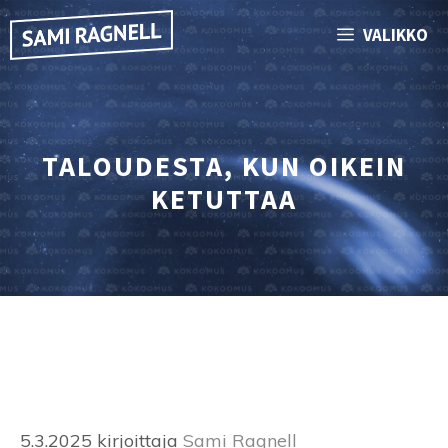
Siirry
VALIKKO
sisältöön
TALOUDESTA, KUN OIKEIN
KETUTTAA
5.3.2025
kirjoittaja
Sami Ragnell