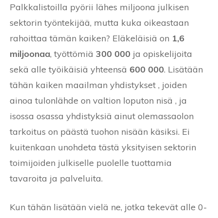
Palkkalistoilla pyörii lähes miljoona julkisen
sektorin työntekijää, mutta kuka oikeastaan
rahoittaa tämän kaiken? Eläkeläisiä on
1,6
miljoonaa
, työttömiä
300 000
ja opiskelijoita
sekä alle työikäisiä yhteensä
600 000
. Lisätään
tähän kaiken maailman yhdistykset , joiden
ainoa tulonlähde on valtion loputon nisä , ja
isossa osassa yhdistyksiä ainut olemassaolon
tarkoitus on päästä tuohon nisään käsiksi. Ei
kuitenkaan unohdeta tästä yksityisen sektorin
toimijoiden julkiselle puolelle tuottamia
tavaroita ja palveluita.
Kun tähän lisätään vielä ne, jotka tekevät alle 0-